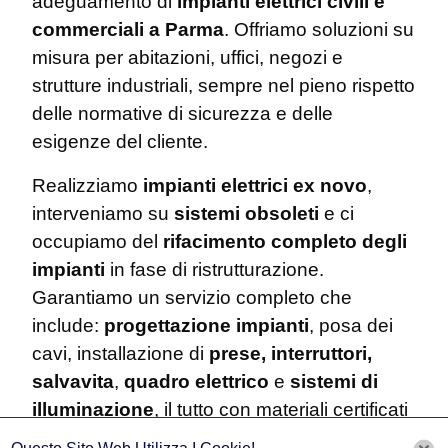
adeguamento di
impianti elettrici civili e
commerciali a Parma
. Offriamo soluzioni su
misura per abitazioni, uffici, negozi e
strutture industriali, sempre nel pieno rispetto
delle normative di sicurezza e delle
esigenze del cliente.
Realizziamo
impianti elettrici ex novo
,
interveniamo su
sistemi obsoleti
e ci
occupiamo del
rifacimento completo degli
impianti
in fase di ristrutturazione.
Garantiamo un servizio completo che
include:
progettazione impianti
, posa dei
cavi, installazione di
prese, interruttori,
salvavita
,
quadro elettrico
e
sistemi di
illuminazione
, il tutto con materiali certificati
e tecnologie moderne.