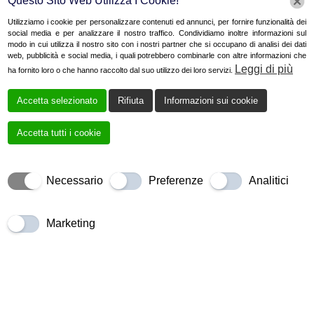
Questo Sito Web Utilizza I Cookie!
La sicurezza è al centro di ogni nostro
Utilizziamo i cookie per personalizzare contenuti ed annunci, per fornire funzionalità dei
social media e per analizzare il nostro traffico. Condividiamo inoltre informazioni sul
intervento: eseguiamo collaudi, rilascio di
modo in cui utilizza il nostro sito con i nostri partner che si occupano di analisi dei dati
web, pubblicità e social media, i quali potrebbero combinarle con altre informazioni che
dichiarazioni di conformità e controlli accurati
Leggi di più
ha fornito loro o che hanno raccolto dal suo utilizzo dei loro servizi.
per garantire impianti efficienti e duraturi. Il
nostro team di elettricisti è altamente
Accetta selezionato
Rifiuta
Informazioni sui cookie
qualificato, preciso e sempre aggiornato
Accetta tutti i cookie
sulle innovazioni del settore.
Affidati a
Llapushi Edilizia
per un servizio
Necessario
Preferenze
Analitici
professionale e affidabile di
impianti elettrici
a Parma
, con sopralluoghi gratuiti e
Marketing
preventivi chiari. Portiamo energia alla tua
casa o attività, con competenza e puntualità.